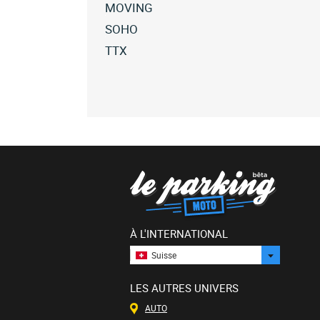
MOVING
Toutes
SOHO
les
Toutes
TTX
hooper
les
Toutes
moving
hooper
les
(3)
soho
hooper
(1)
ttx
(2)
À L'INTERNATIONAL
Suisse
LES AUTRES UNIVERS
AUTO