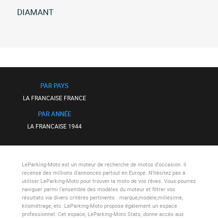
DIAMANT
Toutes
les
la-
francaise
diamant
(1)
PAR PAYS
LA FRANCAISE FRANCE
PAR ANNÉE
LA FRANCAISE 1944
LeParking-Moto
est un moteur de recherche de motos d'occasion. Il
recense des millions d'annonces partout en Europe. N'hésitez pas à
utiliser
LeParking-Moto
pour trouver la moto de vos rêves. Vous pourrez
naviguer parmi l'ensemble des modèles du moteur et filtrer vos
résultats via divers critères pertinents : marque,modele,millésime,
kilométrage, etc.
LeParking-Moto
propose également un espace
professionnel. Cet espace,
LeParking-Moto Stats
, donne accès aux