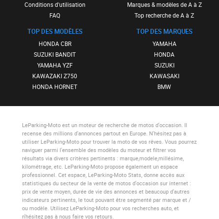
Conditions d'utilisation
Marques & modèles de A à Z
FAQ
Top recherche de A à Z
TOP DES MODÈLES
TOP DES MARQUES
HONDA CBR
YAMAHA
SUZUKI BANDIT
HONDA
YAMAHA YZF
SUZUKI
KAWAZAKI Z750
KAWASAKI
HONDA HORNET
BMW
LeParking-Moto
est un moteur de recherche de motos d'occasion. Il
recense des millions d'annonces partout en Europe. N'hésitez pas à
utiliser
LeParking-Moto
pour trouver la moto de vos rêves. Vous pourrez
naviguer parmi l'ensemble des modèles du moteur et filtrer vos
résultats via divers critères pertinents : marque,modele,millésime,
kilométrage, etc.
LeParking-Moto
propose également un espace
professionnel. Cet espace,
LeParking-Moto Stats
, donne accès aux
statistiques du secteur de la vente de motos d'occasion sur internet :
prix de vente moyen, durée de vie des annonces et beaucoup d'autres
indicateurs pertinents, le tout pouvant être segmenté par marque et /
ou modèle. Utilisez
LeParking-Moto
pour vos recherches auto, et
n'hésitez pas à nous faire vos retours.