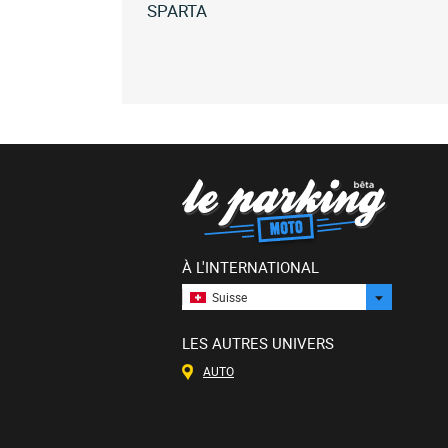
SPARTA
Toutes
les
sparta
sparta
(12)
Toutes
les
versions
À L'INTERNATIONAL
Suisse
LES AUTRES UNIVERS
AUTO