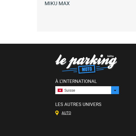
MIKU MAX
Toutes
les
sunra
miku
max
(30)
À L'INTERNATIONAL
Suisse
LES AUTRES UNIVERS
AUTO