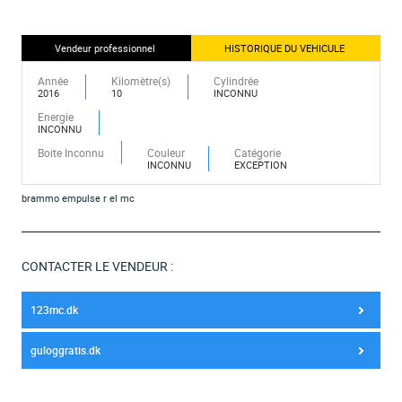
Vendeur professionnel
HISTORIQUE DU VEHICULE
Année
Kilomètre(s)
Cylindrée
2016
10
INCONNU
Energie
INCONNU
Boite Inconnu
Couleur
Catégorie
INCONNU
EXCEPTION
brammo empulse r el mc
CONTACTER LE VENDEUR :
123mc.dk
guloggratis.dk