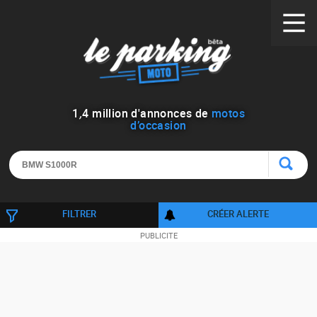
1
,
4
million d'annonces de
motos
d’occasion
FILTRER
CRÉER ALERTE