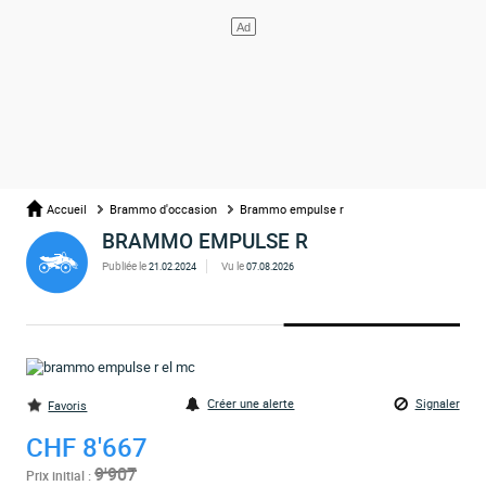
Accueil
Brammo d'occasion
Brammo empulse r
BRAMMO EMPULSE R
Publiée le
Vu le
21.02.2024
07.08.2026
Créer une alerte
Signaler
Favoris
CHF 8'667
9'907
Prix initial :