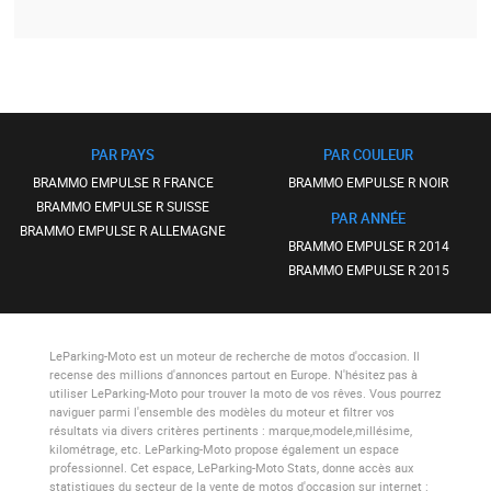
PAR PAYS
PAR COULEUR
BRAMMO EMPULSE R FRANCE
BRAMMO EMPULSE R NOIR
BRAMMO EMPULSE R SUISSE
PAR ANNÉE
BRAMMO EMPULSE R ALLEMAGNE
BRAMMO EMPULSE R 2014
BRAMMO EMPULSE R 2015
LeParking-Moto
est un moteur de recherche de motos d'occasion. Il
recense des millions d'annonces partout en Europe. N'hésitez pas à
utiliser
LeParking-Moto
pour trouver la moto de vos rêves. Vous pourrez
naviguer parmi l'ensemble des modèles du moteur et filtrer vos
résultats via divers critères pertinents : marque,modele,millésime,
kilométrage, etc.
LeParking-Moto
propose également un espace
professionnel. Cet espace,
LeParking-Moto Stats
, donne accès aux
statistiques du secteur de la vente de motos d'occasion sur internet :