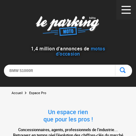
1
,
4
million d'annonces de
motos
d’occasion
Accueil
Espace Pro
Un espace rien
que pour les pros !
Concessionnaires, agents, professionnels de l’industrie...
Retrouvez en temps réel l’évolution des chiffres-clés du marché