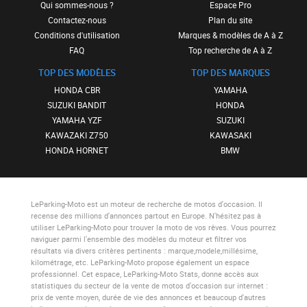
Qui sommes-nous ?
Espace Pro
Contactez-nous
Plan du site
Conditions d'utilisation
Marques & modèles de A à Z
FAQ
Top recherche de A à Z
TOP DES MODÈLES
TOP DES MARQUES
HONDA CBR
YAMAHA
SUZUKI BANDIT
HONDA
YAMAHA YZF
SUZUKI
KAWAZAKI Z750
KAWASAKI
HONDA HORNET
BMW
LeParking-Moto
est un moteur de recherche de motos d'occasion. Il
recense des millions d'annonces partout en Europe. N'hésitez pas à
utiliser
LeParking-Moto
pour trouver la moto de vos rêves. Vous pourrez
naviguer parmi l'ensemble des modèles du moteur et filtrer vos
résultats via divers critères pertinents : marque,modele,millésime,
kilométrage, etc.
LeParking-Moto
propose également un espace
professionnel. Cet espace,
LeParking-Moto Stats
, donne accès aux
statistiques du secteur de la vente de motos d'occasion sur internet :
prix de vente moyen, durée de vie des annonces et beaucoup d'autres