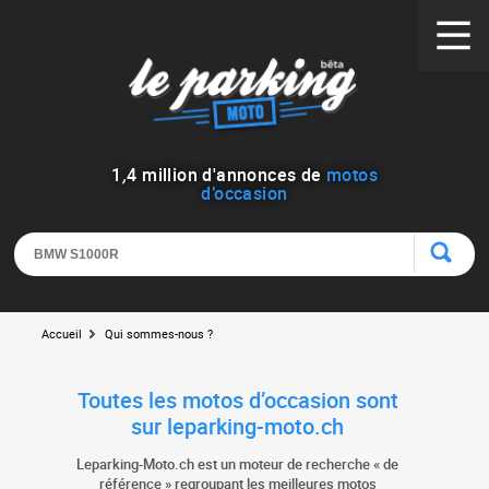
1
,
4
million d'annonces de
motos
d’occasion
Accueil
Qui sommes-nous ?
Toutes les motos d’occasion sont
sur leparking-moto.ch
Leparking-Moto.ch est un moteur de recherche « de
référence » regroupant les meilleures motos