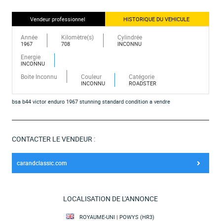
Vendeur professionnel
HISTORIQUE DU VEHICULE
Année
Kilomètre(s)
Cylindrée
1967
708
INCONNU
Energie
INCONNU
Boite Inconnu
Couleur
Catégorie
INCONNU
ROADSTER
bsa b44 victor enduro 1967 stunning standard condition a vendre
CONTACTER LE VENDEUR :
carandclassic.com
LOCALISATION DE L'ANNONCE
ROYAUME-UNI | POWYS (HR3)