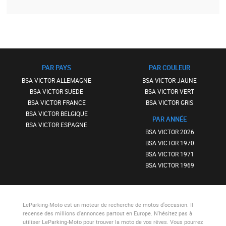
PAR PAYS
PAR COULEUR
BSA VICTOR ALLEMAGNE
BSA VICTOR JAUNE
BSA VICTOR SUEDE
BSA VICTOR VERT
BSA VICTOR FRANCE
BSA VICTOR GRIS
BSA VICTOR BELGIQUE
PAR ANNÉE
BSA VICTOR ESPAGNE
BSA VICTOR 2026
BSA VICTOR 1970
BSA VICTOR 1971
BSA VICTOR 1969
LeParking-Moto
est un moteur de recherche de motos d'occasion. Il
recense des millions d'annonces partout en Europe. N'hésitez pas à
utiliser
LeParking-Moto
pour trouver la moto de vos rêves. Vous pourrez