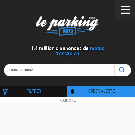
1
,
4
million d'annonces de
motos
d’occasion
FILTRER
CRÉER ALERTE