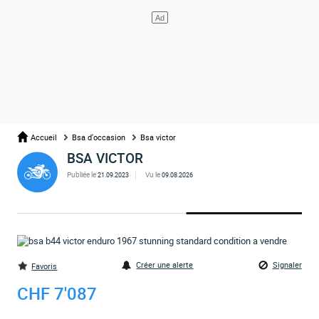
Accueil
Bsa d'occasion
Bsa victor
BSA VICTOR
Publiée le
Vu le
21.09.2023
09.08.2026
Créer une alerte
Signaler
Favoris
CHF 7'087