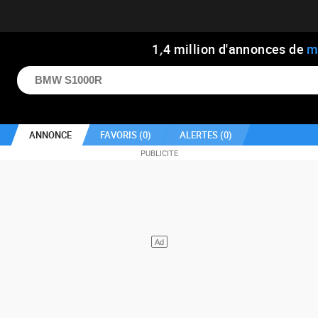
1
,
4
million d'annonces de
m
ANNONCE
FAVORIS (
0
)
ALERTES (
0
)