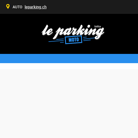
leparking.ch
AUTO