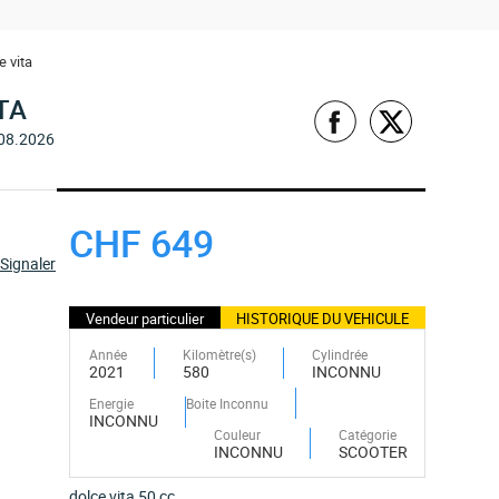
 vita
TA
08.2026
CHF 649
Signaler
Vendeur particulier
HISTORIQUE DU VEHICULE
Année
Kilomètre(s)
Cylindrée
2021
580
INCONNU
Energie
Boite Inconnu
INCONNU
Couleur
Catégorie
INCONNU
SCOOTER
dolce vita 50 cc