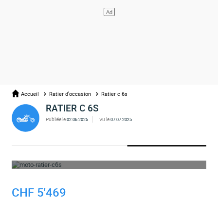
Accueil
Ratier d'occasion
Ratier c 6s
RATIER C 6S
Publiée le
Vu le
02.06.2025
07.07.2025
OUPS... L'ANNONCE A ÉTÉ SUPPRIMÉE
CHF 5'469