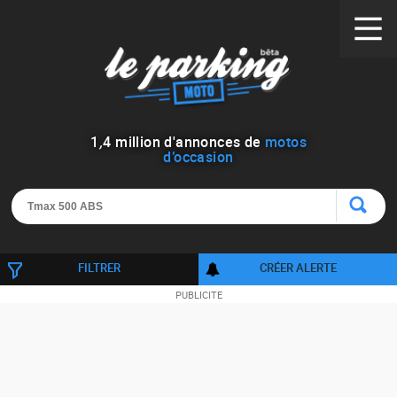
1
,
4
million d'annonces de
motos
d’occasion
FILTRER
CRÉER ALERTE