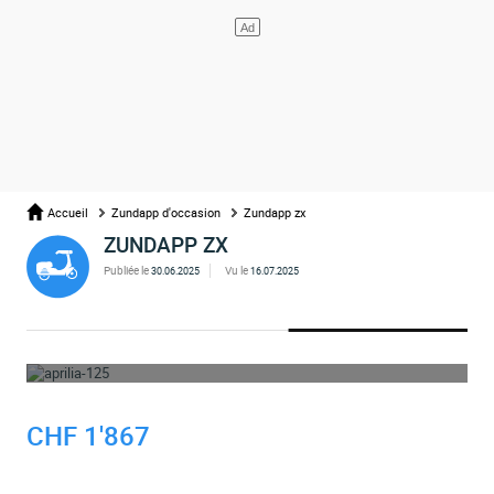
Accueil
Zundapp d'occasion
Zundapp zx
ZUNDAPP ZX
Publiée le
Vu le
30.06.2025
16.07.2025
OUPS... L'ANNONCE A ÉTÉ SUPPRIMÉE
CHF 1'867