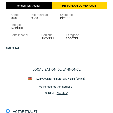
Vendeur particulier
HISTORIQUE DU VEHICULE
Année
Kilomètre(s)
Cylindrée
2020
3'500
INCONNU
Energie
INCONNU
Boite Inconnu
Couleur
Catégorie
INCONNU
SCOOTER
aprilia-125
LOCALISATION DE L'ANNONCE
ALLEMAGNE | NIEDERSACHSEN (29465)
Votre localisation actuelle :
GENEVE
(Modifier)
VOTRE TRAJET