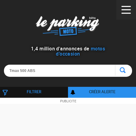
1
,
4
million d'annonces de
motos
d’occasion
FILTRER
CRÉER ALERTE