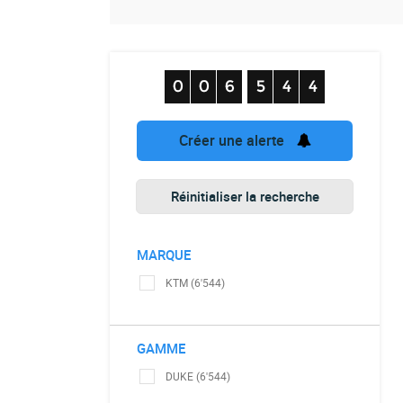
Créer une alerte
Réinitialiser la recherche
MARQUE
KTM (6'544)
GAMME
DUKE (6'544)