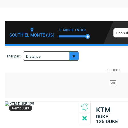
LE MONDE ENTIER
Choix d
SOUTH EL MONTE (US)
Trier par :
Distance
KTM
PARTICULIER
DUKE
125 DUKE