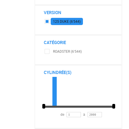
VERSION
125 DUKE (6'544)
CATÉGORIE
ROADSTER (6'544)
CYLINDRÉE(S)
de
à