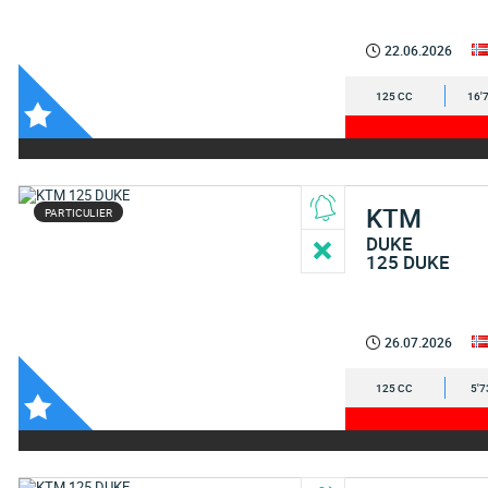
22.06.2026
125 CC
16'
KTM
PARTICULIER
DUKE
125 DUKE
26.07.2026
125 CC
5'7