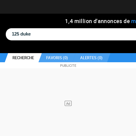
1
,
4
million d'annonces de
m
RECHERCHE
FAVORIS (
0
)
ALERTES (
0
)