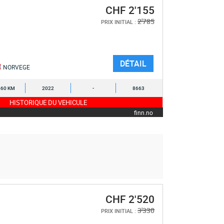
CHF 2'155
2'785
PRIX INITIAL :
DÉTAIL
NORVEGE
560 KM
2022
-
8663
HISTORIQUE DU VEHICULE
finn.no
CHF 2'520
3'330
PRIX INITIAL :