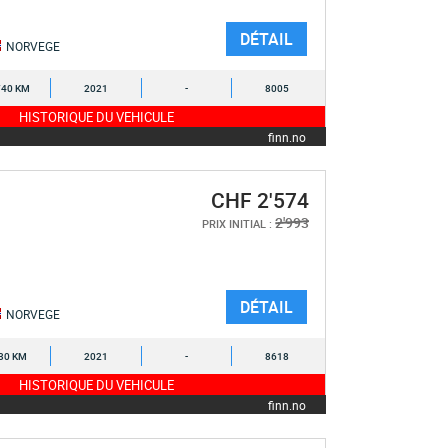
DÉTAIL
NORVEGE
740 KM
2021
-
8005
HISTORIQUE DU VEHICULE
finn.no
CHF 2'574
2'993
PRIX INITIAL :
DÉTAIL
NORVEGE
30 KM
2021
-
8618
HISTORIQUE DU VEHICULE
finn.no