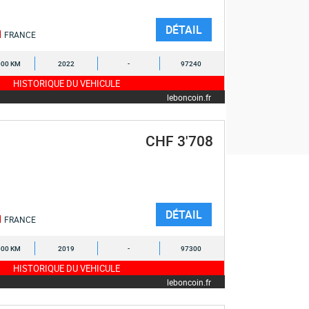
DÉTAIL
FRANCE
000 KM
2022
-
97240
HISTORIQUE DU VEHICULE
leboncoin.fr
CHF 3'708
DÉTAIL
FRANCE
000 KM
2019
-
97300
HISTORIQUE DU VEHICULE
leboncoin.fr