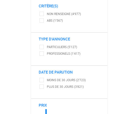
CRITÈRE(S)
NON RENSEIGNE (4'977)
ABS (1'567)
TYPE D'ANNONCE
PARTICULIERS (5'127)
PROFESSIONELS (1'417)
DATE DE PARUTION
MOINS DE 30 JOURS (2'723)
PLUS DE 30 JOURS (3'821)
PRIX