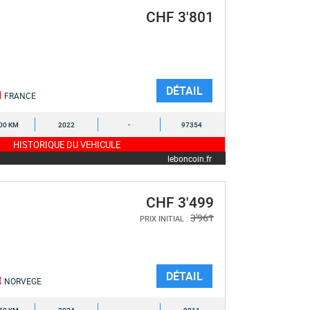
CHF 3'801
DÉTAIL
FRANCE
00 KM
2022
-
97354
HISTORIQUE DU VEHICULE
leboncoin.fr
CHF 3'499
3'961
PRIX INITIAL :
DÉTAIL
NORVEGE