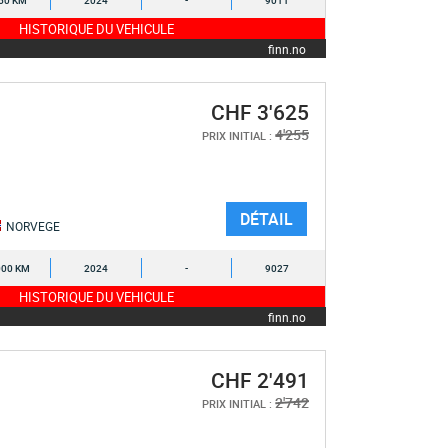
50 KM
2024
-
9011
HISTORIQUE DU VEHICULE
finn.no
CHF 3'625
4'255
PRIX INITIAL :
DÉTAIL
NORVEGE
000 KM
2024
-
9027
HISTORIQUE DU VEHICULE
finn.no
CHF 2'491
2'742
PRIX INITIAL :