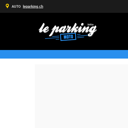
leparking.ch
AUTO