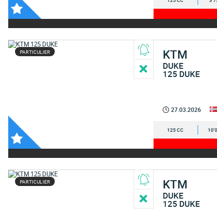
125 CC
3'7
KTM
PARTICULIER
DUKE
125 DUKE
27.03.2026
125 CC
10'
KTM
PARTICULIER
DUKE
125 DUKE