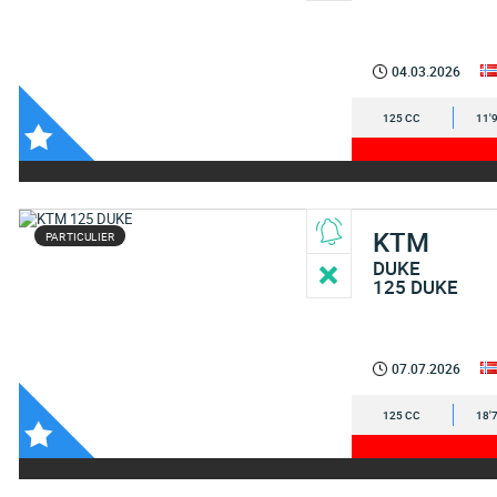
04.03.2026
125 CC
11'
KTM
PARTICULIER
DUKE
125 DUKE
07.07.2026
125 CC
18'