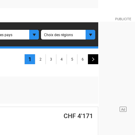
es pays
Choix des régions
1
2
3
4
5
6
CHF 4'171