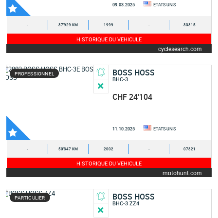
09.03.2025
ETATS-UNIS
-
37'929 KM
1999
-
33315
HISTORIQUE DU VEHICULE
cyclesearch.com
BOSS HOSS
PROFESSIONNEL
BHC-3
CHF 24'104
11.10.2025
ETATS-UNIS
-
50'347 KM
2002
-
07821
HISTORIQUE DU VEHICULE
motohunt.com
BOSS HOSS
PARTICULIER
BHC-3 ZZ4