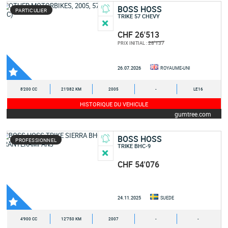
BOSS HOSS
PARTICULIER
TRIKE 57 CHEVY
CHF 26'513
28'137
PRIX INITIAL :
26.07.2026
ROYAUME-UNI
8'200 CC
21'082 KM
2005
-
LE16
HISTORIQUE DU VEHICULE
gumtree.com
BOSS HOSS
PROFESSIONNEL
TRIKE BHC-9
CHF 54'076
24.11.2025
SUEDE
4'900 CC
12'750 KM
2007
-
-