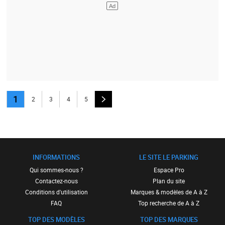
1
2
3
4
5
INFORMATIONS
LE SITE LE PARKING
Qui sommes-nous ?
Espace Pro
Contactez-nous
Plan du site
Conditions d'utilisation
Marques & modèles de A à Z
FAQ
Top recherche de A à Z
TOP DES MODÈLES
TOP DES MARQUES