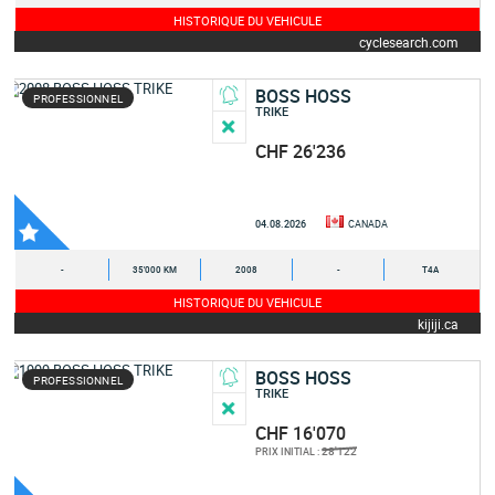
HISTORIQUE DU VEHICULE
cyclesearch.com
BOSS HOSS
PROFESSIONNEL
TRIKE
CHF 26'236
04.08.2026
CANADA
-
35'000 KM
2008
-
T4A
HISTORIQUE DU VEHICULE
kijiji.ca
BOSS HOSS
PROFESSIONNEL
TRIKE
CHF 16'070
28'122
PRIX INITIAL :