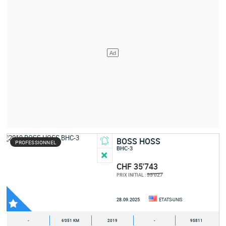
BOSS HOSS
PROFESSIONNEL
BHC-3
CHF 35'743
55'027
PRIX INITIAL :
28.09.2025
ETATS-UNIS
-
6'051 KM
2019
-
95811