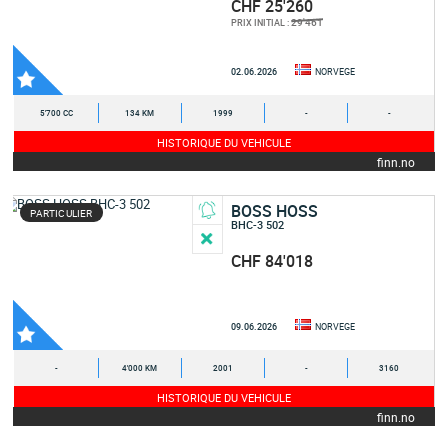
CHF 25'260
29'461
PRIX INITIAL :
02.06.2026
NORVEGE
5'700 CC
134 KM
1999
-
-
HISTORIQUE DU VEHICULE
finn.no
BOSS HOSS
PARTICULIER
BHC-3 502
CHF 84'018
09.06.2026
NORVEGE
-
4'000 KM
2001
-
3160
HISTORIQUE DU VEHICULE
finn.no