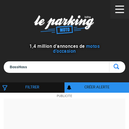
1
,
4
million d'annonces de
motos
d’occasion
FILTRER
CRÉER ALERTE