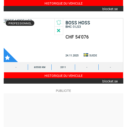
HISTORIQUE DU VEHICULE
blocket.se
BOSS HOSS
PROFESSIONNEL
BHC-3 LS3
CHF 54'076
24.11.2025
SUEDE
-
65'000 KM
2011
-
-
HISTORIQUE DU VEHICULE
blocket.se