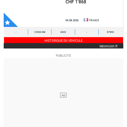
CHF 1'868
04.08.2026
FRANCE
-
12'000 KM
2022
-
57590
HISTORIQUE DU VEHICULE
leboncoin.fr