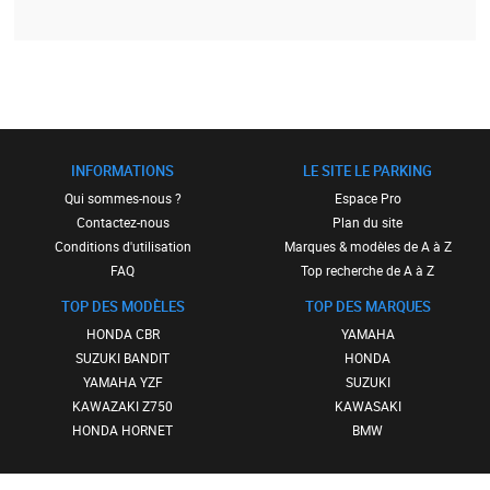
INFORMATIONS
LE SITE LE PARKING
Qui sommes-nous ?
Espace Pro
Contactez-nous
Plan du site
Conditions d'utilisation
Marques & modèles de A à Z
FAQ
Top recherche de A à Z
TOP DES MODÈLES
TOP DES MARQUES
HONDA CBR
YAMAHA
SUZUKI BANDIT
HONDA
YAMAHA YZF
SUZUKI
KAWAZAKI Z750
KAWASAKI
HONDA HORNET
BMW