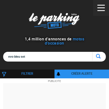
1
,
4
million d'annonces de
motos
d’occasion
FILTRER
CRÉER ALERTE