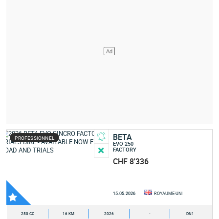
BETA
PROFESSIONNEL
EVO 250
FACTORY
CHF 8'336
15.05.2026
ROYAUME-UNI
250 CC
16 KM
2026
-
DN1