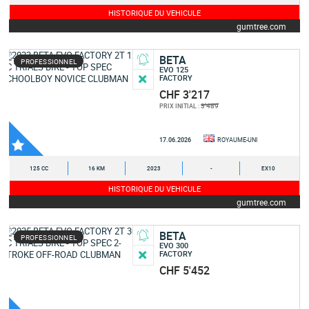
HISTORIQUE DU VEHICULE
gumtree.com
BETA
PROFESSIONNEL
EVO 125
FACTORY
CHF 3'217
3'489
PRIX INITIAL :
17.06.2026
ROYAUME-UNI
125 CC
16 KM
2023
-
EX10
HISTORIQUE DU VEHICULE
gumtree.com
BETA
PROFESSIONNEL
EVO 300
FACTORY
CHF 5'452