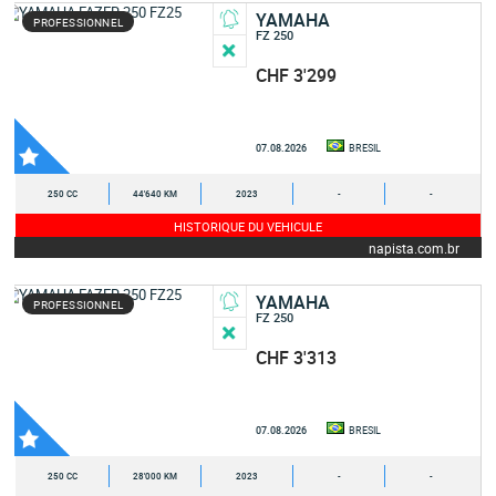
YAMAHA
PROFESSIONNEL
FZ 250
CHF 3'299
07.08.2026
BRESIL
250 CC
44'640 KM
2023
-
-
HISTORIQUE DU VEHICULE
napista.com.br
YAMAHA
PROFESSIONNEL
FZ 250
CHF 3'313
07.08.2026
BRESIL
250 CC
28'000 KM
2023
-
-