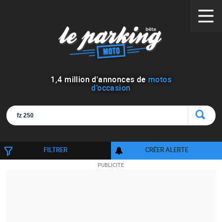
1
,
4
million d'annonces de
motos
d’occasion
FILTRER
CRÉER ALERTE