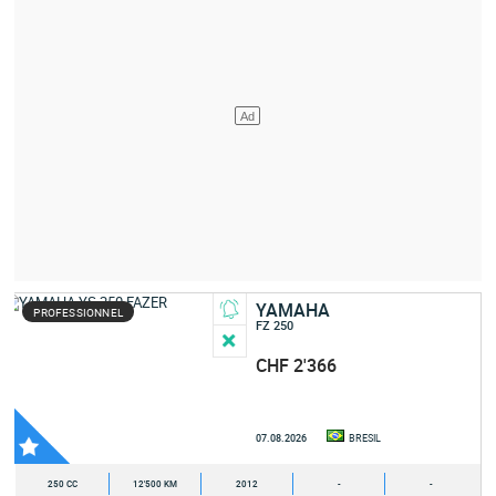
YAMAHA
PROFESSIONNEL
FZ 250
CHF 2'366
07.08.2026
BRESIL
250 CC
12'500 KM
2012
-
-