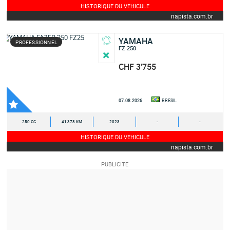
HISTORIQUE DU VEHICULE
napista.com.br
YAMAHA
PROFESSIONNEL
FZ 250
CHF 3'755
07.08.2026
BRESIL
250 CC
41'378 KM
2023
-
-
HISTORIQUE DU VEHICULE
napista.com.br