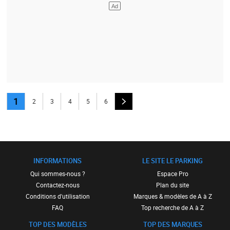
1
2
3
4
5
6
INFORMATIONS
LE SITE LE PARKING
Qui sommes-nous ?
Espace Pro
Contactez-nous
Plan du site
Conditions d'utilisation
Marques & modèles de A à Z
FAQ
Top recherche de A à Z
TOP DES MODÈLES
TOP DES MARQUES