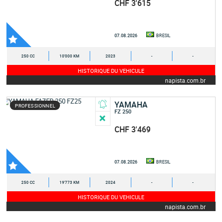
CHF 3'615
07.08.2026
BRESIL
250 CC
10'000 KM
2023
-
-
HISTORIQUE DU VEHICULE
napista.com.br
YAMAHA
PROFESSIONNEL
FZ 250
CHF 3'469
07.08.2026
BRESIL
250 CC
19'773 KM
2024
-
-
HISTORIQUE DU VEHICULE
napista.com.br