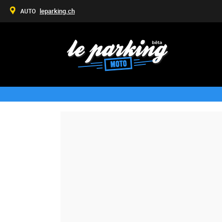
leparking.ch
AUTO