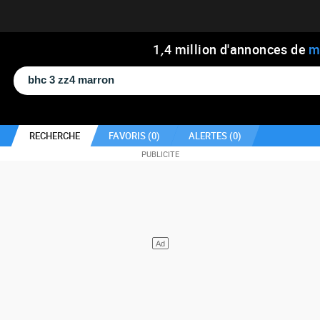
1
,
4
million d'annonces de
m
RECHERCHE
FAVORIS (
0
)
ALERTES (
0
)