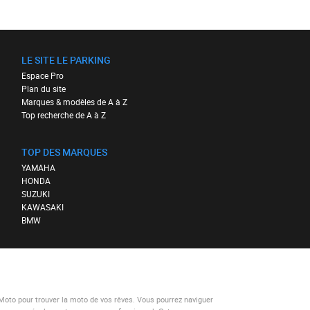
LE SITE LE PARKING
Espace Pro
Plan du site
Marques & modèles de A à Z
Top recherche de A à Z
TOP DES MARQUES
YAMAHA
HONDA
SUZUKI
KAWASAKI
BMW
-Moto
pour trouver la moto de vos rêves. Vous pourrez naviguer