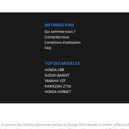
INFORMATIONS
Qui sommes-nous ?
Contactez-nous
Conditions d'utilisation
FAQ
TOP DES MODÈLES
HONDA CBR
SUZUKI BANDIT
YAMAHA YZF
KAWAZAKI Z750
HONDA HORNET
Il recense des millions d'annonces partout en Europe. N'hésitez pas à utiliser
LeParking