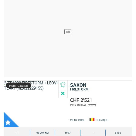
SAXON
PARTICULIER
FIRESTORM
CHF 2'521
2'801
PRIX INITIAL :
20.07.2026
BELGIQUE
-
69'004 KM
1997
-
3130