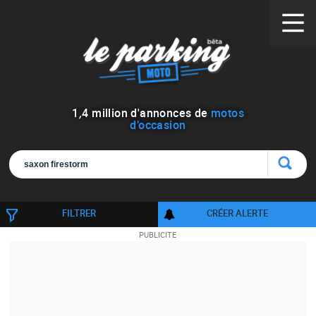
1
,
4
million d'annonces de
motos
d’occasion
FILTRER
CRÉER ALERTE