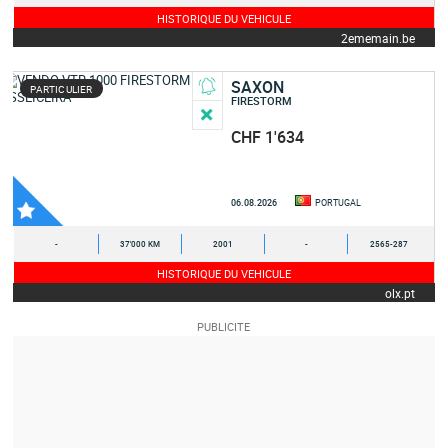
HISTORIQUE DU VEHICULE
2ememain.be
SAXON
PARTICULIER
FIRESTORM
CHF 1'634
06.08.2026
PORTUGAL
-
37'000 KM
2001
-
2565-287
HISTORIQUE DU VEHICULE
olx.pt