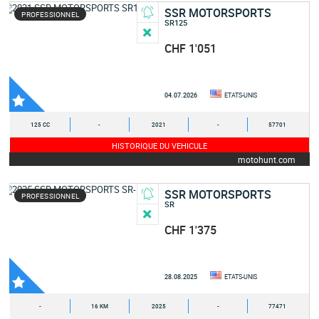
SSR MOTORSPORTS
PROFESSIONNEL
SR125
CHF 1'051
04.07.2026
ETATS-UNIS
125 CC
-
2021
-
57701
HISTORIQUE DU VEHICULE
motohunt.com
SSR MOTORSPORTS
PROFESSIONNEL
SR
CHF 1'375
28.08.2025
ETATS-UNIS
-
16 KM
2025
-
77471