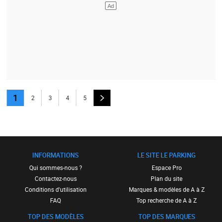
1
2
3
4
5
INFORMATIONS
LE SITE LE PARKING
Qui sommes-nous ?
Espace Pro
Contactez-nous
Plan du site
Conditions d'utilisation
Marques & modèles de A à Z
FAQ
Top recherche de A à Z
TOP DES MODÈLES
TOP DES MARQUES