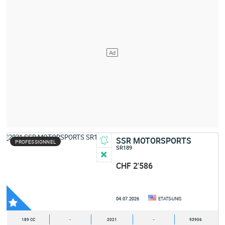
SSR MOTORSPORTS
PROFESSIONNEL
SR189
CHF 2'586
04.07.2026
ETATS-UNIS
189 CC
-
2021
-
93906