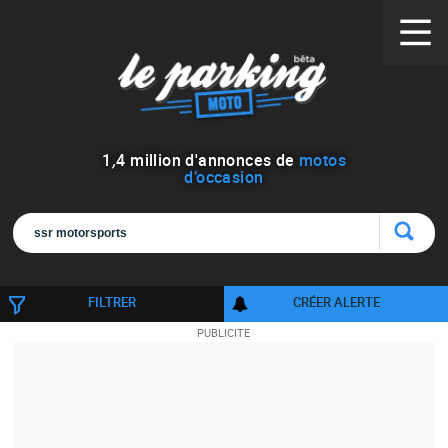
1
,
4
million d'annonces de
motos
d’occasion
FILTRER
CRÉER ALERTE