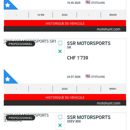
16.05.2025
ETATS-UNIS
-
16 KM
2022
-
85635
HISTORIQUE DU VEHICULE
motohunt.com
SSR MOTORSPORTS
PROFESSIONNEL
SR
CHF 1'739
24.07.2026
ETATS-UNIS
-
-
2025
-
89801
HISTORIQUE DU VEHICULE
motohunt.com
SSR MOTORSPORTS
PROFESSIONNEL
SEEV 800