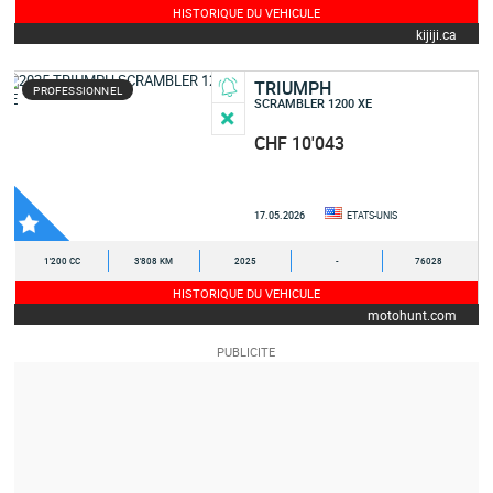
HISTORIQUE DU VEHICULE
kijiji.ca
TRIUMPH
PROFESSIONNEL
SCRAMBLER 1200 XE
CHF 10'043
17.05.2026
ETATS-UNIS
1'200 CC
3'808 KM
2025
-
76028
HISTORIQUE DU VEHICULE
motohunt.com