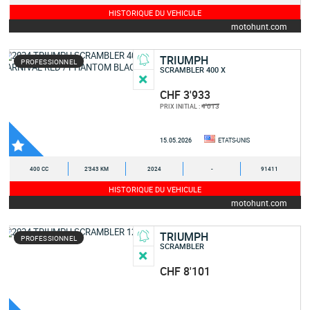
HISTORIQUE DU VEHICULE
motohunt.com
TRIUMPH
PROFESSIONNEL
SCRAMBLER 400 X
CHF 3'933
4'013
PRIX INITIAL :
15.05.2026
ETATS-UNIS
400 CC
2'343 KM
2024
-
91411
HISTORIQUE DU VEHICULE
motohunt.com
TRIUMPH
PROFESSIONNEL
SCRAMBLER
CHF 8'101