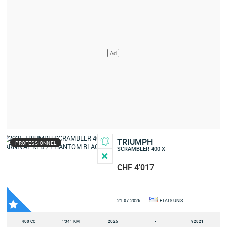
TRIUMPH
PROFESSIONNEL
SCRAMBLER 400 X
CHF 4'017
21.07.2026
ETATS-UNIS
400 CC
1'341 KM
2025
-
92821