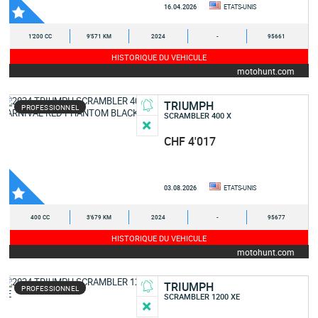
16.04.2026
ETATS-UNIS
1'200 CC
9'571 KM
2024
-
95661
HISTORIQUE DU VEHICULE
motohunt.com
TRIUMPH
PROFESSIONNEL
SCRAMBLER 400 X
CHF 4'017
03.08.2026
ETATS-UNIS
400 CC
3'679 KM
2024
-
95677
HISTORIQUE DU VEHICULE
motohunt.com
TRIUMPH
PROFESSIONNEL
SCRAMBLER 1200 XE