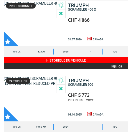
TRIUMPH
PROFESSIONNEL
SCRAMBLER 400 X
CHF 4'866
31.07.2026
CANADA
400 CC
12 KM
2025
-
T2G
HISTORIQUE DU VEHICULE
kijiji.ca
TRIUMPH
PARTICULIER
SCRAMBLER 900
CHF 5'773
6'801
PRIX INITIAL :
04.10.2025
CANADA
900 CC
1'450 KM
2024
-
T3G