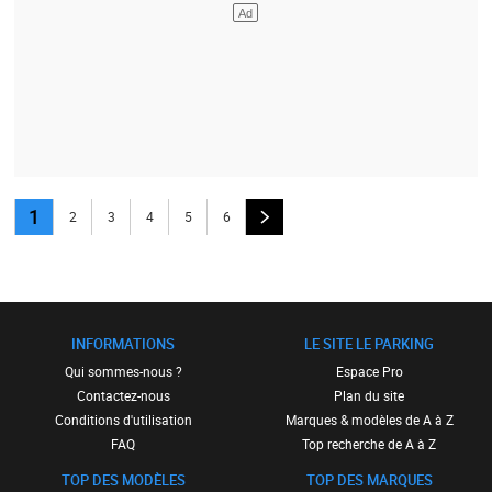
1
2
3
4
5
6
INFORMATIONS
LE SITE LE PARKING
Qui sommes-nous ?
Espace Pro
Contactez-nous
Plan du site
Conditions d'utilisation
Marques & modèles de A à Z
FAQ
Top recherche de A à Z
TOP DES MODÈLES
TOP DES MARQUES