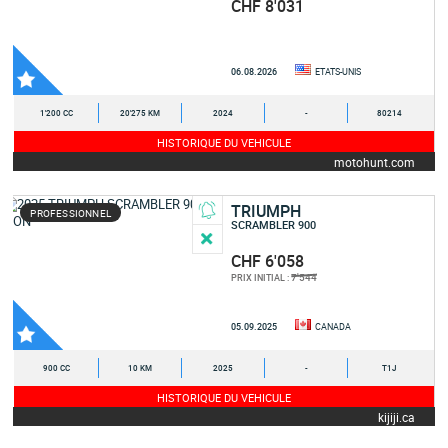
CHF 8'031
06.08.2026
ETATS-UNIS
1'200 CC
20'275 KM
2024
-
80214
HISTORIQUE DU VEHICULE
motohunt.com
TRIUMPH
PROFESSIONNEL
SCRAMBLER 900
CHF 6'058
7'544
PRIX INITIAL :
05.09.2025
CANADA
900 CC
10 KM
2025
-
T1J
HISTORIQUE DU VEHICULE
kijiji.ca