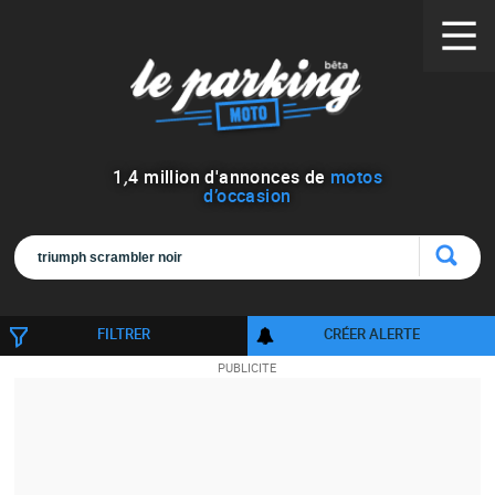
1
,
4
million d'annonces de
motos
d’occasion
FILTRER
CRÉER ALERTE