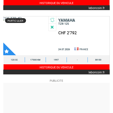
HISTORIQUE DU VEHICULE
leboncoin.fr
YAMAHA
PARTICULIER
TZR 125
CHF 2'792
24.07.2026
FRANCE
125 CC
17'000 KM
1997
-
38150
HISTORIQUE DU VEHICULE
leboncoin.fr