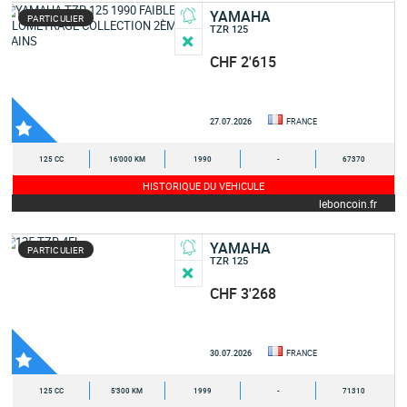
YAMAHA
PARTICULIER
TZR 125
CHF 2'615
27.07.2026
FRANCE
125 CC
16'000 KM
1990
-
67370
HISTORIQUE DU VEHICULE
leboncoin.fr
YAMAHA
PARTICULIER
TZR 125
CHF 3'268
30.07.2026
FRANCE
125 CC
5'300 KM
1999
-
71310