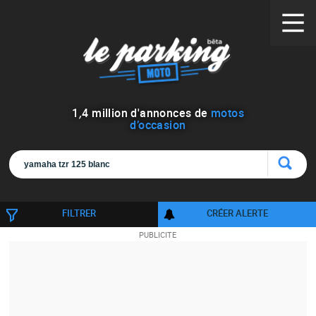
1
,
4
million d'annonces de
motos
d’occasion
FILTRER
CRÉER ALERTE