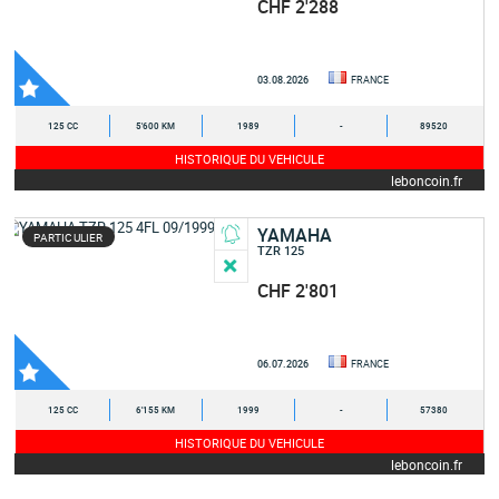
CHF 2'288
03.08.2026
FRANCE
125 CC
5'600 KM
1989
-
89520
HISTORIQUE DU VEHICULE
leboncoin.fr
YAMAHA
PARTICULIER
TZR 125
CHF 2'801
06.07.2026
FRANCE
125 CC
6'155 KM
1999
-
57380
HISTORIQUE DU VEHICULE
leboncoin.fr