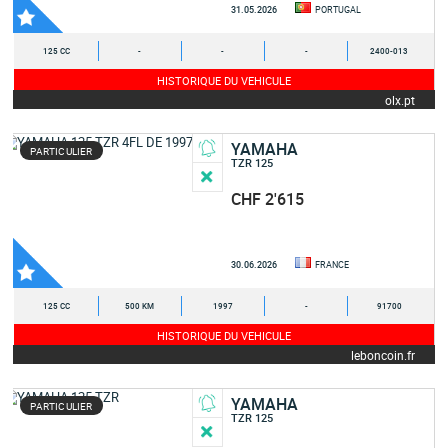
31.05.2026
PORTUGAL
125 CC
-
-
-
2400-013
HISTORIQUE DU VEHICULE
olx.pt
YAMAHA
PARTICULIER
TZR 125
CHF 2'615
30.06.2026
FRANCE
125 CC
500 KM
1997
-
91700
HISTORIQUE DU VEHICULE
leboncoin.fr
YAMAHA
PARTICULIER
TZR 125