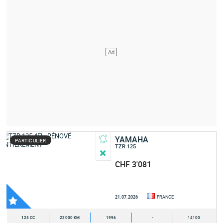
YAMAHA
PARTICULIER
TZR 125
CHF 3'081
21.07.2026
FRANCE
125 CC
23'000 KM
1996
-
14100