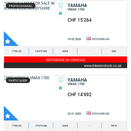
YAMAHA
PROFESSIONNEL
VMAX 1700
CHF 15'264
19.02.2026
ROYAUME-UNI
1'700 CC
14'470 KM
2009
-
S45
HISTORIQUE DU VEHICULE
www.bikesinstock.co.uk
YAMAHA
PARTICULIER
VMAX 1700
CHF 14'992
23.01.2026
ROYAUME-UNI
1'700 CC
17'679 KM
2009
-
TR15