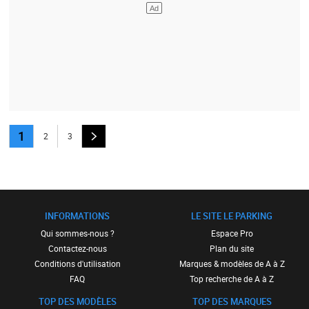
1
2
3
INFORMATIONS
LE SITE LE PARKING
Qui sommes-nous ?
Espace Pro
Contactez-nous
Plan du site
Conditions d'utilisation
Marques & modèles de A à Z
FAQ
Top recherche de A à Z
TOP DES MODÈLES
TOP DES MARQUES