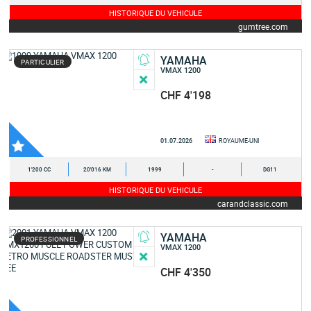
HISTORIQUE DU VEHICULE
gumtree.com
YAMAHA
PARTICULIER
VMAX 1200
CHF 4'198
01.07.2026
ROYAUME-UNI
1'200 CC
20'016 KM
1999
-
DG11
HISTORIQUE DU VEHICULE
carandclassic.com
YAMAHA
PROFESSIONNEL
VMAX 1200
CHF 4'350