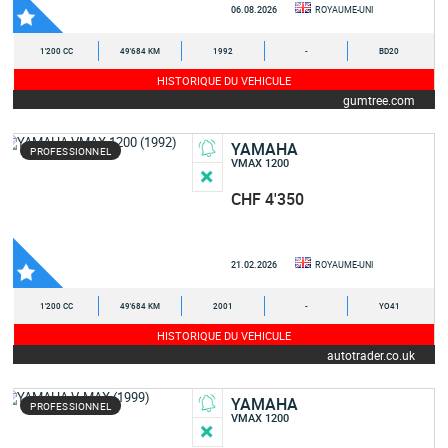
06.08.2026
ROYAUME-UNI
1'200 CC
49'684 KM
1992
-
BD20
HISTORIQUE DU VEHICULE
gumtree.com
YAMAHA
PROFESSIONNEL
VMAX 1200
CHF 4'350
21.02.2026
ROYAUME-UNI
1'200 CC
49'684 KM
2001
-
YO41
HISTORIQUE DU VEHICULE
autotrader.co.uk
YAMAHA
PROFESSIONNEL
VMAX 1200