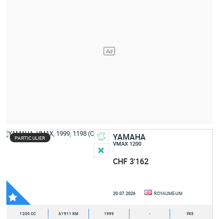
YAMAHA
PARTICULIER
VMAX 1200
CHF 3'162
20.07.2026
ROYAUME-UNI
1'200 CC
61'911 KM
1999
-
FK5