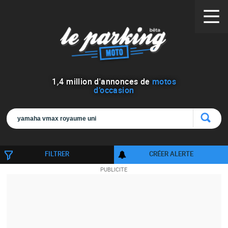
1
,
4
million d'annonces de
motos
d’occasion
FILTRER
CRÉER ALERTE