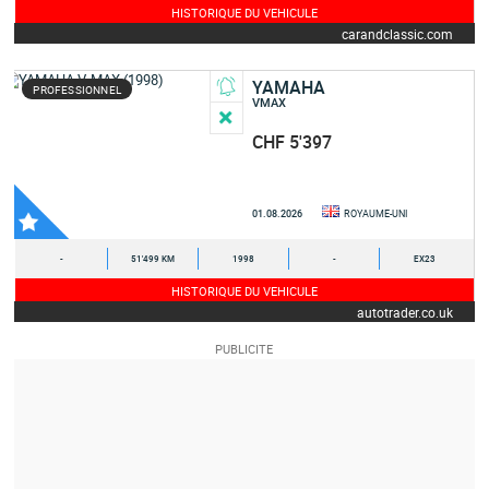
HISTORIQUE DU VEHICULE
carandclassic.com
YAMAHA
PROFESSIONNEL
VMAX
CHF 5'397
01.08.2026
ROYAUME-UNI
-
51'499 KM
1998
-
EX23
HISTORIQUE DU VEHICULE
autotrader.co.uk