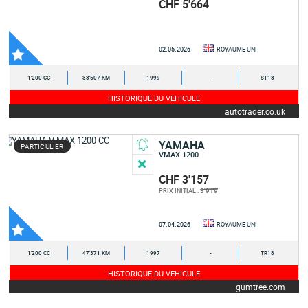
CHF 5'664
02.05.2026
ROYAUME-UNI
1'200 CC
33'507 KM
1999
-
ST18
HISTORIQUE DU VEHICULE
autotrader.co.uk
YAMAHA
PARTICULIER
VMAX 1200
CHF 3'157
3'919
PRIX INITIAL :
07.04.2026
ROYAUME-UNI
1'200 CC
47'371 KM
1997
-
TR18
HISTORIQUE DU VEHICULE
gumtree.com