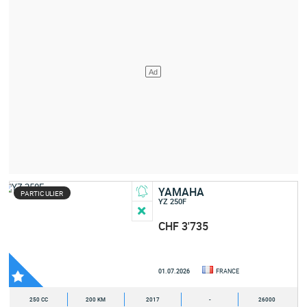
YAMAHA
PARTICULIER
YZ 250F
CHF 3'735
01.07.2026
FRANCE
250 CC
200 KM
2017
-
26000