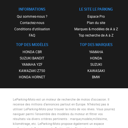
INFORMATIONS
LE SITE LE PARKING
Qui sommes-nous ?
Espace Pro
Contactez-nous
Plan du site
Conditions d'utilisation
Marques & modèles de A à Z
FAQ
Top recherche de A à Z
TOP DES MODÈLES
TOP DES MARQUES
HONDA CBR
YAMAHA
SUZUKI BANDIT
HONDA
YAMAHA YZF
SUZUKI
KAWAZAKI Z750
KAWASAKI
HONDA HORNET
BMW
LeParking-Moto
est un moteur de recherche de motos d'occasion. Il
recense des millions d'annonces partout en Europe. N'hésitez pas à
utiliser
LeParking-Moto
pour trouver la moto de vos rêves. Vous pourrez
naviguer parmi l'ensemble des modèles du moteur et filtrer vos
résultats via divers critères pertinents : marque,modele,millésime,
kilométrage, etc.
LeParking-Moto
propose également un espace