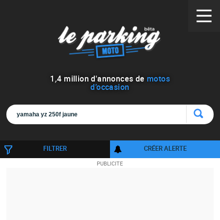
1
,
4
million d'annonces de
motos
d’occasion
FILTRER
CRÉER ALERTE