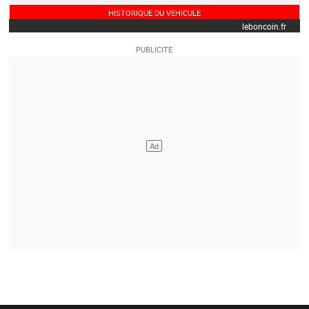
HISTORIQUE DU VEHICULE
leboncoin.fr